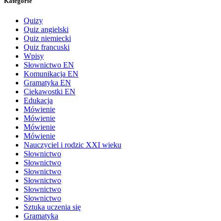
Kategorie
Quizy
Quiz angielski
Quiz niemiecki
Quiz francuski
Wpisy
Słownictwo EN
Komunikacja EN
Gramatyka EN
Ciekawostki EN
Edukacja
Mówienie
Mówienie
Mówienie
Mówienie
Nauczyciel i rodzic XXI wieku
Słownictwo
Słownictwo
Słownictwo
Słownictwo
Słownictwo
Słownictwo
Sztuka uczenia się
Gramatyka