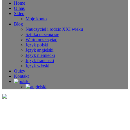
Home
O nas
Sklep
Moje konto
Blog
Nauczyciel i rodzic XXI wieku
Sztuka uczenia się
Warto przeczytać
Język polski
Język angielski
Język niemiecki
Język francuski
Język włoski
Quizy
Kontakt