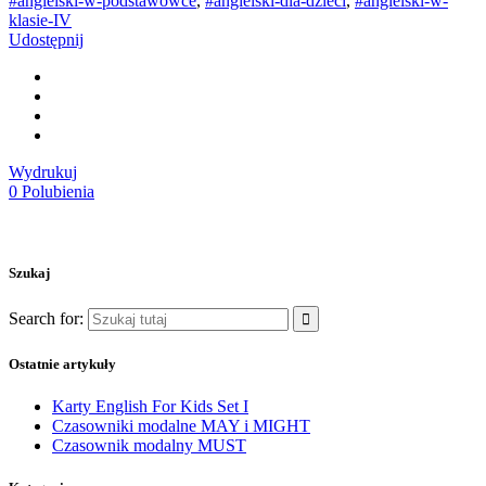
#angielski-w-podstawówce
,
#angielski-dla-dzieci
,
#angielski-w-
klasie-IV
Udostępnij
Wydrukuj
0
Polubienia
Szukaj
Search for:
Ostatnie artykuły
Karty English For Kids Set I
Czasowniki modalne MAY i MIGHT
Czasownik modalny MUST