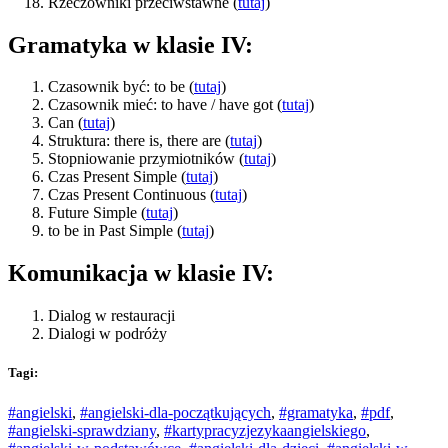
Rzeczowniki przeciwstawne (
tutaj
)
Gramatyka w klasie IV:
Czasownik być: to be (
tutaj
)
Czasownik mieć: to have / have got (
tutaj
)
Can (
tutaj
)
Struktura: there is, there are (
tutaj
)
Stopniowanie przymiotników (
tutaj
)
Czas Present Simple (
tutaj
)
Czas Present Continuous (
tutaj
)
Future Simple (
tutaj
)
to be in Past Simple (
tutaj
)
Komunikacja w klasie IV:
Dialog w restauracji
Dialogi w podróży
Tagi:
#angielski
,
#angielski-dla-początkujących
,
#gramatyka
,
#pdf
,
#angielski-sprawdziany
,
#kartypracyzjezykaangielskiego
,