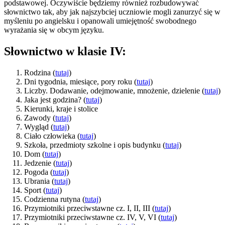
podstawowej. Oczywiście będziemy również rozbudowywać
słownictwo tak, aby jak najszybciej uczniowie mogli zanurzyć się w
myśleniu po angielsku i opanowali umiejętność swobodnego
wyrażania się w obcym języku.
Słownictwo w klasie IV:
Rodzina (
tutaj
)
Dni tygodnia, miesiące, pory roku (
tutaj
)
Liczby. Dodawanie, odejmowanie, mnożenie, dzielenie (
tutaj
)
Jaka jest godzina? (
tutaj
)
Kierunki, kraje i stolice
Zawody (
tutaj
)
Wygląd (
tutaj
)
Ciało człowieka (
tutaj
)
Szkoła, przedmioty szkolne i opis budynku (
tutaj
)
Dom (
tutaj
)
Jedzenie (
tutaj
)
Pogoda (
tutaj
)
Ubrania (
tutaj
)
Sport (
tutaj
)
Codzienna rutyna (
tutaj
)
Przymiotniki przeciwstawne cz. I, II, III (
tutaj
)
Przymiotniki przeciwstawne cz. IV, V, VI (
tutaj
)