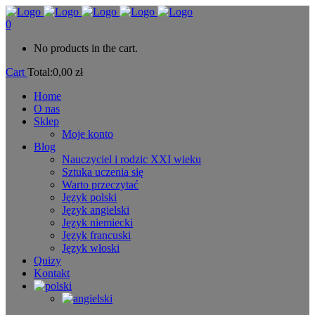
0
No products in the cart.
Cart
Total:
0,00
zł
Home
O nas
Sklep
Moje konto
Blog
Nauczyciel i rodzic XXI wieku
Sztuka uczenia się
Warto przeczytać
Język polski
Język angielski
Język niemiecki
Język francuski
Język włoski
Quizy
Kontakt