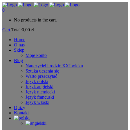
0
No products in the cart.
Cart
Total:
0,00
zł
Home
O nas
Sklep
Moje konto
Blog
Nauczyciel i rodzic XXI wieku
Sztuka uczenia się
Warto przeczytać
Język polski
Język angielski
Język niemiecki
Język francuski
Język włoski
Quizy
Kontakt