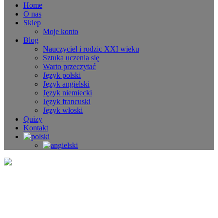
Home
O nas
Sklep
Moje konto
Blog
Nauczyciel i rodzic XXI wieku
Sztuka uczenia się
Warto przeczytać
Język polski
Język angielski
Język niemiecki
Język francuski
Język włoski
Quizy
Kontakt