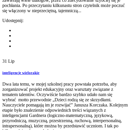
zawierają wiele dialogów, przez co zdecydowanie szybciej się je
pochłania. Po przeczytaniu kilkunastu stron czytelnik może poczuć
się włączony w nieprzeciętną, tajemniczą...
Udostępnij:
31
Lip
inteligencje wielorakie
Dwa lata temu, w mojej szkolnej pracy powstała potrzeba, aby
zorganizować projekt edukacyjny oraz warsztaty związane z
tematem talentów. Oczywiście bardzo szybko udało nam się
wybrać motto przewodnie „Dzieci rodzą się ze skrzydłami.
Nauczyciele pomagają im je rozwijać” Janusza Korczaka. Kolejnym
etapie było znalezienie odpowiednich treści wiązanych z
inteligencjami Gardnera (logiczno-matematyczną, językową,
przyrodniczą, muzyczną, przestrzenną, ruchową, interpersonalną,
intrapersonalną), które można by przedstawić uczniom. I tak po