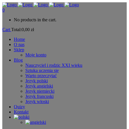
0
No products in the cart.
Cart
Total:
0,00
zł
Home
O nas
Sklep
Moje konto
Blog
Nauczyciel i rodzic XXI wieku
Sztuka uczenia się
Warto przeczytać
Język polski
Język angielski
Język niemiecki
Język francuski
Język włoski
Quizy
Kontakt