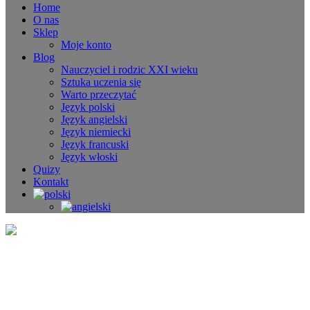
Home
O nas
Sklep
Moje konto
Blog
Nauczyciel i rodzic XXI wieku
Sztuka uczenia się
Warto przeczytać
Język polski
Język angielski
Język niemiecki
Język francuski
Język włoski
Quizy
Kontakt