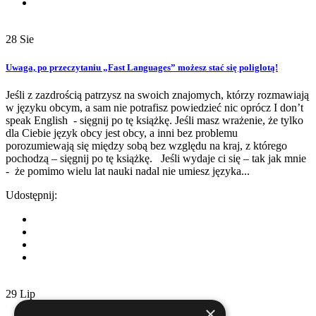
28
Sie
Uwaga, po przeczytaniu „Fast Languages” możesz stać się poliglotą!
Jeśli z zazdrością patrzysz na swoich znajomych, którzy rozmawiają
w języku obcym, a sam nie potrafisz powiedzieć nic oprócz I don’t
speak English - sięgnij po tę książkę. Jeśli masz wrażenie, że tylko
dla Ciebie język obcy jest obcy, a inni bez problemu
porozumiewają się między sobą bez względu na kraj, z którego
pochodzą – sięgnij po tę książkę. Jeśli wydaje ci się – tak jak mnie
- że pomimo wielu lat nauki nadal nie umiesz języka...
Udostępnij:
29
Lip
×