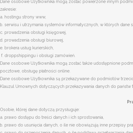
Dane osobowe Użytkownika mogą zostać powierzone innym podmiot
zakresie:
hostingu strony www,
serwisu i utrzymania systemów informatycznych, w których dane są
prowadzenia obsługi księgowej,
prowadzenia obsługi biurowej,
brokera usług kurierskich,
droppshippingu i obsługi zamówień.
Dane osobowe Użytkownika mogą zostać także udostępnione podmiot
pocztowe, obsługę płatności online.
Dane osobowe Użytkownika są przekazywane do podmiotów trzecich,
Klauzul Umownych dotyczących przekazywania danych do państw t
Pr
Osobie, której dane dotyczą przysługuje:
prawo dostępu do treści danych i ich sprostowania,
prawo do usunięcia danych, o ile nie obowiązują inne przepisy pr
prawo do przenoszenia danych, o ile podstawą przetwarzania dan