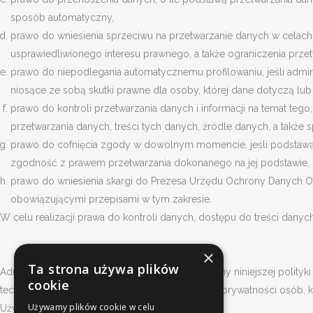
sposób automatyczny,
prawo do wniesienia sprzeciwu na przetwarzanie danych w celac
usprawiedliwionego interesu prawnego, a także ograniczenia przet
prawo do niepodlegania automatycznemu profilowaniu, jeśli admi
niosące ze sobą skutki prawne dla osoby, której dane dotyczą lu
prawo do kontroli przetwarzania danych i informacji na temat tego, 
przetwarzania danych, treści tych danych, źródle danych, a także
prawo do cofnięcia zgody w dowolnym momencie, jeśli podstawą 
zgodność z prawem przetwarzania dokonanego na jej podstawie, p
prawo do wniesienia skargi do Prezesa Urzędu Ochrony Danych Oso
obowiązującymi przepisami w tym zakresie.
W celu realizacji prawa do kontroli danych, dostępu do treści danych
×
Ta strona używa plików
Administrator danych zastrzega możliwość zmiany niniejszej polity
cookie
techniczne, zmiany przepisów prawa w zakresie prywatności osób, kt
Używamy plików cookie w celu
Użytkownikom.