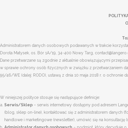
POLITYK
O
To
Administratorem danych osobowych podawanych w trakcie korzysta
Dorota Matysek, os. Bór 1A/19, 34-400 Nowy Targ, contact@langer
Dane przetwarzane są zgodnie z aktualnie obowiązującymi przepisam
w sprawie ochrony osób fizycznych w związku z przetwarzaniem d
95/46/WE (dalej: RODO), ustawą z dnia 10 maja 2018 r. o ochronie da
W niniejszej polityce stosuje się następujące definicje:
Serwis/Sklep
– serwis internetowy dostępny pod adresem Lang
(blog, sklep on-line), kontaktować się z administratorem danych (
handlowe i marketingowe (newsletter), umówić się na konsultację lu
Administrator danych osobowych
– podmiot, który decyduje o c