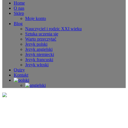
Home
O nas
Sklep
Moje konto
Blog
Nauczyciel i rodzic XXI wieku
Sztuka uczenia się
Warto przeczytać
Język polski
Język angielski
Język niemiecki
Język francuski
Język włoski
Quizy
Kontakt