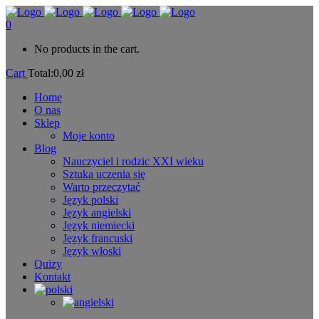
0
No products in the cart.
Cart
Total:
0,00
zł
Home
O nas
Sklep
Moje konto
Blog
Nauczyciel i rodzic XXI wieku
Sztuka uczenia się
Warto przeczytać
Język polski
Język angielski
Język niemiecki
Język francuski
Język włoski
Quizy
Kontakt