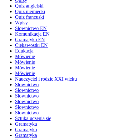
Quizy
Quiz angielski
Quiz niemiecki
Quiz francuski
Wpisy
Słownictwo EN
Komunikacja EN
Gramatyka EN
Ciekawostki EN
Edukacja
Mówienie
Mówienie
Mówienie
Mówienie
Nauczyciel i rodzic XXI wieku
Słownictwo
Słownictwo
Słownictwo
Słownictwo
Słownictwo
Słownictwo
Sztuka uczenia się
Gramatyka
Gramatyka
Gramatyka