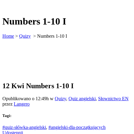
Numbers 1-10 I
Home
>
Quizy
>
Numbers 1-10 I
12 Kwi
Numbers 1-10 I
Opublikowano o 12:49h
w
Quizy
,
Quiz angielski
,
Słownictwo EN
przez
Langero
Tagi:
#quiz-słówka-angielski
,
#angielski-dla-początkujących
Udostępnij