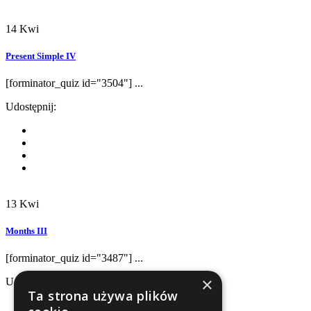
14
Kwi
Present Simple IV
[forminator_quiz id="3504"] ...
Udostępnij:
13
Kwi
Months III
[forminator_quiz id="3487"] ...
×
Udostępnij:
Ta strona używa plików