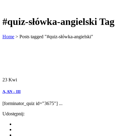
#quiz-słówka-angielski Tag
Home
>
Posts tagged "#quiz-słówka-angielski"
23
Kwi
A, AN – III
[forminator_quiz id="3675"] ...
Udostępnij: