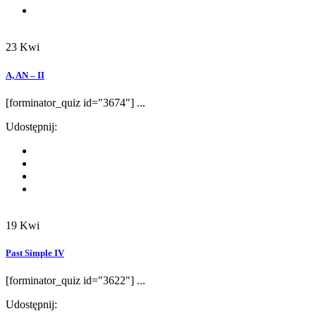
23
Kwi
A, AN – II
[forminator_quiz id="3674"] ...
Udostępnij:
19
Kwi
Past Simple IV
[forminator_quiz id="3622"] ...
Udostępnij: