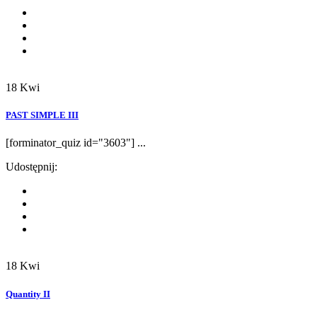
18
Kwi
PAST SIMPLE III
[forminator_quiz id="3603"] ...
Udostępnij:
18
Kwi
Quantity II