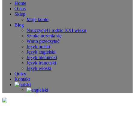
Home
O nas
Sklep
Moje konto
Blog
Nauczyciel i rodzic XXI wieku
Sztuka uczenia się
Warto przeczytać
Język polski
Język angielski
Język niemiecki
Język francuski
Język włoski
Quizy
Kontakt