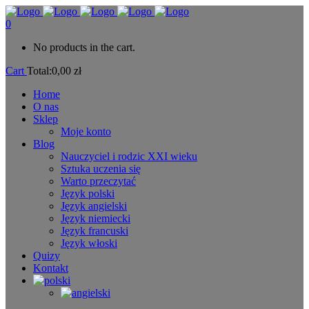
0
No products in the cart.
Cart
Total:
0,00
zł
Home
O nas
Sklep
Moje konto
Blog
Nauczyciel i rodzic XXI wieku
Sztuka uczenia się
Warto przeczytać
Język polski
Język angielski
Język niemiecki
Język francuski
Język włoski
Quizy
Kontakt