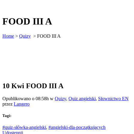
FOOD III A
Home
>
Quizy
>
FOOD III A
10 Kwi
FOOD III A
Opublikowano o 08:58h
w
Quizy
,
Quiz angielski
,
Słownictwo EN
przez
Langero
Tagi:
#quiz-słówka-angielski
,
#angielski-dla-początkujących
Udostępnij