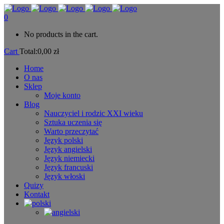
0
No products in the cart.
Cart
Total:
0,00
zł
Home
O nas
Sklep
Moje konto
Blog
Nauczyciel i rodzic XXI wieku
Sztuka uczenia się
Warto przeczytać
Język polski
Język angielski
Język niemiecki
Język francuski
Język włoski
Quizy
Kontakt