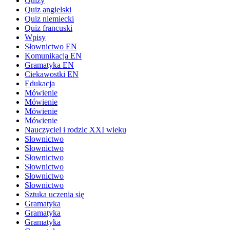
Quizy
Quiz angielski
Quiz niemiecki
Quiz francuski
Wpisy
Słownictwo EN
Komunikacja EN
Gramatyka EN
Ciekawostki EN
Edukacja
Mówienie
Mówienie
Mówienie
Mówienie
Nauczyciel i rodzic XXI wieku
Słownictwo
Słownictwo
Słownictwo
Słownictwo
Słownictwo
Słownictwo
Sztuka uczenia się
Gramatyka
Gramatyka
Gramatyka