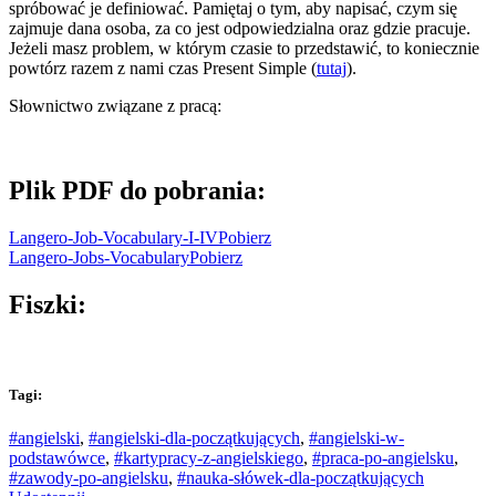
spróbować je definiować. Pamiętaj o tym, aby napisać, czym się
zajmuje dana osoba, za co jest odpowiedzialna oraz gdzie pracuje.
Jeżeli masz problem, w którym czasie to przedstawić, to koniecznie
powtórz razem z nami czas Present Simple (
tutaj
).
Słownictwo związane z pracą:
Plik PDF do pobrania:
Langero-Job-Vocabulary-I-IV
Pobierz
Langero-Jobs-Vocabulary
Pobierz
Fiszki:
Tagi:
#angielski
,
#angielski-dla-początkujących
,
#angielski-w-
podstawówce
,
#kartypracy-z-angielskiego
,
#praca-po-angielsku
,
#zawody-po-angielsku
,
#nauka-słówek-dla-początkujących