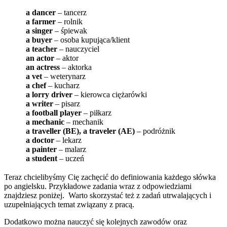
a dancer
– tancerz
a farmer
– rolnik
a singer
– śpiewak
a buyer
– osoba kupująca/klient
a teacher
– nauczyciel
an actor
– aktor
an actress
– aktorka
a vet
– weterynarz
a chef
– kucharz
a lorry driver
– kierowca ciężarówki
a writer
– pisarz
a football player
– piłkarz
a mechanic
– mechanik
a traveller (BE), a traveler (AE)
– podróżnik
a doctor
– lekarz
a painter
– malarz
a student
– uczeń
Teraz chcielibyśmy Cię zachęcić do definiowania każdego słówka
po angielsku. Przykładowe zadania wraz z odpowiedziami
znajdziesz poniżej. Warto skorzystać też z zadań utrwalających i
uzupełniających temat związany z pracą.
Dodatkowo można nauczyć się kolejnych zawodów oraz