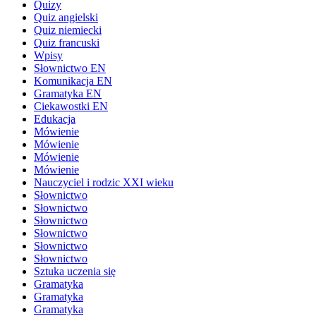
Quizy
Quiz angielski
Quiz niemiecki
Quiz francuski
Wpisy
Słownictwo EN
Komunikacja EN
Gramatyka EN
Ciekawostki EN
Edukacja
Mówienie
Mówienie
Mówienie
Mówienie
Nauczyciel i rodzic XXI wieku
Słownictwo
Słownictwo
Słownictwo
Słownictwo
Słownictwo
Słownictwo
Sztuka uczenia się
Gramatyka
Gramatyka
Gramatyka