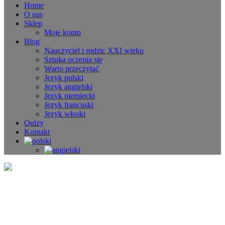
Home
O nas
Sklep
Moje konto
Blog
Nauczyciel i rodzic XXI wieku
Sztuka uczenia się
Warto przeczytać
Język polski
Język angielski
Język niemiecki
Język francuski
Język włoski
Quizy
Kontakt