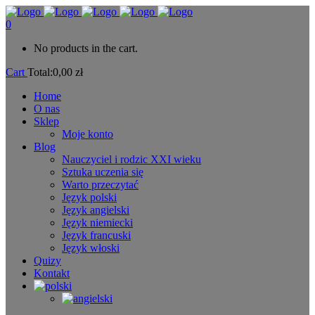
0
No products in the cart.
Cart
Total:
0,00
zł
Home
O nas
Sklep
Moje konto
Blog
Nauczyciel i rodzic XXI wieku
Sztuka uczenia się
Warto przeczytać
Język polski
Język angielski
Język niemiecki
Język francuski
Język włoski
Quizy
Kontakt