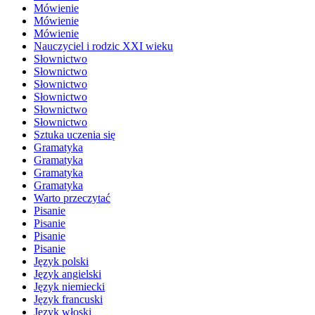
Mówienie
Mówienie
Mówienie
Nauczyciel i rodzic XXI wieku
Słownictwo
Słownictwo
Słownictwo
Słownictwo
Słownictwo
Słownictwo
Sztuka uczenia się
Gramatyka
Gramatyka
Gramatyka
Gramatyka
Warto przeczytać
Pisanie
Pisanie
Pisanie
Pisanie
Język polski
Język angielski
Język niemiecki
Język francuski
Język włoski