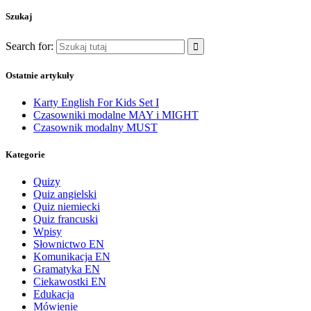
Szukaj
Search for:
Ostatnie artykuły
Karty English For Kids Set I
Czasowniki modalne MAY i MIGHT
Czasownik modalny MUST
Kategorie
Quizy
Quiz angielski
Quiz niemiecki
Quiz francuski
Wpisy
Słownictwo EN
Komunikacja EN
Gramatyka EN
Ciekawostki EN
Edukacja
Mówienie