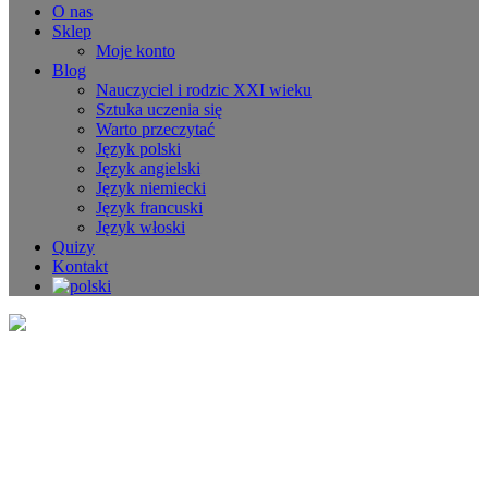
O nas
Sklep
Moje konto
Blog
Nauczyciel i rodzic XXI wieku
Sztuka uczenia się
Warto przeczytać
Język polski
Język angielski
Język niemiecki
Język francuski
Język włoski
Quizy
Kontakt