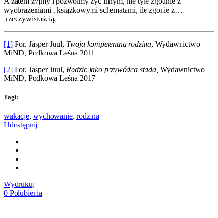
A zatem żyjmy i pozwólmy żyć innym, nie tyle zgodnie z
wyobrażeniami i książkowymi schematami, ile zgonie z…
rzeczywistością.
[1]
Por. Jasper Juul,
Twoja kompetentna rodzina
, Wydawnictwo
MiND, Podkowa Leśna 2011
[2]
Por. Jasper Juul,
Rodzic jako przywódca stada,
Wydawnictwo
MiND, Podkowa Leśna 2017
Tagi:
wakacje
,
wychowanie
,
rodzina
Udostępnij
Wydrukuj
0
Polubienia