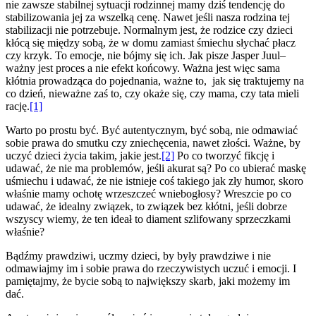
nie zawsze stabilnej sytuacji rodzinnej mamy dziś tendencję do
stabilizowania jej za wszelką cenę. Nawet jeśli nasza rodzina tej
stabilizacji nie potrzebuje. Normalnym jest, że rodzice czy dzieci
kłócą się między sobą, że w domu zamiast śmiechu słychać płacz
czy krzyk. To emocje, nie bójmy się ich. Jak pisze Jasper Juul–
ważny jest proces a nie efekt końcowy. Ważna jest więc sama
kłótnia prowadząca do pojednania, ważne to, jak się traktujemy na
co dzień, nieważne zaś to, czy okaże się, czy mama, czy tata mieli
rację.
[1]
Warto po prostu być. Być autentycznym, być sobą, nie odmawiać
sobie prawa do smutku czy zniechęcenia, nawet złości. Ważne, by
uczyć dzieci życia takim, jakie jest.
[2]
Po co tworzyć fikcję i
udawać, że nie ma problemów, jeśli akurat są? Po co ubierać maskę
uśmiechu i udawać, że nie istnieje coś takiego jak zły humor, skoro
właśnie mamy ochotę wrzeszczeć wniebogłosy? Wreszcie po co
udawać, że idealny związek, to związek bez kłótni, jeśli dobrze
wszyscy wiemy, że ten ideał to diament szlifowany sprzeczkami
właśnie?
Bądźmy prawdziwi, uczmy dzieci, by były prawdziwe i nie
odmawiajmy im i sobie prawa do rzeczywistych uczuć i emocji. I
pamiętajmy, że bycie sobą to największy skarb, jaki możemy im
dać.