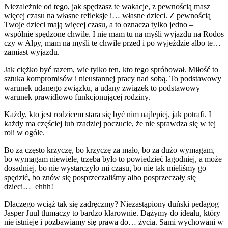
Niezależnie od tego, jak spędzasz te wakacje, z pewnością masz
więcej czasu na własne refleksje i… własne dzieci. Z pewnością
Twoje dzieci mają więcej czasu, a to oznacza tylko jedno –
wspólnie spędzone chwile. I nie mam tu na myśli wyjazdu na Rodos
czy w Alpy, mam na myśli te chwile przed i po wyjeździe albo te…
zamiast wyjazdu.
Jak ciężko być razem, wie tylko ten, kto tego spróbował. Miłość to
sztuka kompromisów i nieustannej pracy nad sobą. To podstawowy
warunek udanego związku, a udany związek to podstawowy
warunek prawidłowo funkcjonującej rodziny.
Każdy, kto jest rodzicem stara się być nim najlepiej, jak potrafi. I
każdy ma częściej lub rzadziej poczucie, że nie sprawdza się w tej
roli w ogóle.
Bo za często krzyczę, bo krzyczę za mało, bo za dużo wymagam,
bo wymagam niewiele, trzeba było to powiedzieć łagodniej, a może
dosadniej, bo nie wystarczyło mi czasu, bo nie tak mieliśmy go
spędzić, bo znów się posprzeczaliśmy albo posprzeczały się
dzieci… ehhh!
Dlaczego wciąż tak się zadręczmy? Niezastąpiony duński pedagog
Jasper Juul tłumaczy to bardzo klarownie. Dążymy do ideału, który
nie istnieje i pozbawiamy się prawa do… życia. Sami wychowani w