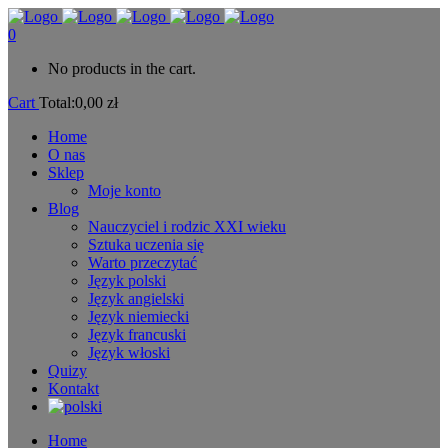
0
No products in the cart.
Cart
Total:
0,00
zł
Home
O nas
Sklep
Moje konto
Blog
Nauczyciel i rodzic XXI wieku
Sztuka uczenia się
Warto przeczytać
Język polski
Język angielski
Język niemiecki
Język francuski
Język włoski
Quizy
Kontakt
Home