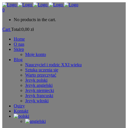
0
No products in the cart.
Cart
Total:
0,00
zł
Home
O nas
Sklep
Moje konto
Blog
Nauczyciel i rodzic XXI wieku
Sztuka uczenia się
Warto przeczytać
Język polski
Język angielski
Język niemiecki
Język francuski
Język włoski
Quizy
Kontakt