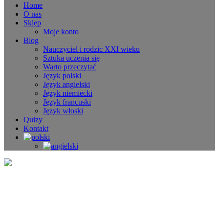
Home
O nas
Sklep
Moje konto
Blog
Nauczyciel i rodzic XXI wieku
Sztuka uczenia się
Warto przeczytać
Język polski
Język angielski
Język niemiecki
Język francuski
Język włoski
Quizy
Kontakt