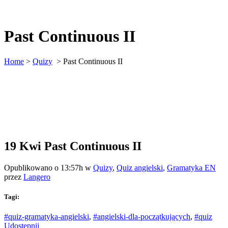
Past Continuous II
Home
>
Quizy
>
Past Continuous II
19 Kwi
Past Continuous II
Opublikowano o 13:57h
w
Quizy
,
Quiz angielski
,
Gramatyka EN
przez
Langero
Tagi:
#quiz-gramatyka-angielski
,
#angielski-dla-początkujących
,
#quiz
Udostępnij