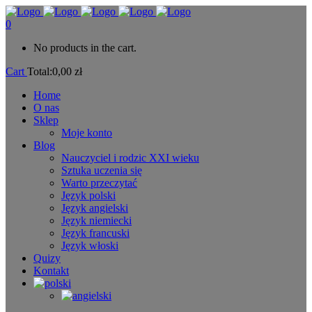
0
No products in the cart.
Cart
Total:
0,00
zł
Home
O nas
Sklep
Moje konto
Blog
Nauczyciel i rodzic XXI wieku
Sztuka uczenia się
Warto przeczytać
Język polski
Język angielski
Język niemiecki
Język francuski
Język włoski
Quizy
Kontakt