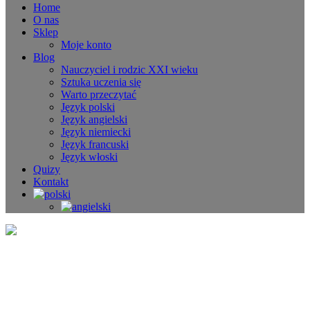
Home
O nas
Sklep
Moje konto
Blog
Nauczyciel i rodzic XXI wieku
Sztuka uczenia się
Warto przeczytać
Język polski
Język angielski
Język niemiecki
Język francuski
Język włoski
Quizy
Kontakt