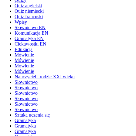
Quizy
Quiz angielski
Quiz niemiecki
Quiz francuski
Wpisy
Słownictwo EN
Komunikacja EN
Gramatyka EN
Ciekawostki EN
Edukacja
Mówienie
Mówienie
Mówienie
Mówienie
Nauczyciel i rodzic XXI wieku
Słownictwo
Słownictwo
Słownictwo
Słownictwo
Słownictwo
Słownictwo
Sztuka uczenia się
Gramatyka
Gramatyka
Gramatyka