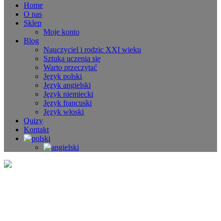
Home
O nas
Sklep
Moje konto
Blog
Nauczyciel i rodzic XXI wieku
Sztuka uczenia się
Warto przeczytać
Język polski
Język angielski
Język niemiecki
Język francuski
Język włoski
Quizy
Kontakt