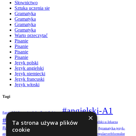
Słownictwo
Sztuka uczenia się
Gramatyka
Gramatyka
Gramatyka
Gramatyka
Warto przeczytać
Pisanie
Pisanie
Pisanie
Pisanie
Język polski
Język angielski
Język niemiecki
Język francuski
Język włoski
Tagi
#angielski-A1
#angielski #quantity #określeniailościowe
×
#angielski-A2
Ta strona używa plików
#angielski-karty-obrazkowe
#angielski-u-lekarza
#angieski-w-klasie-IV
cookie
#aplikacje-dla-dzieci
#future-simple
#gramatyka-język-
angielski
#grammar
#howtospeakfluently
#irregularverbforms
#irregularverbformslist