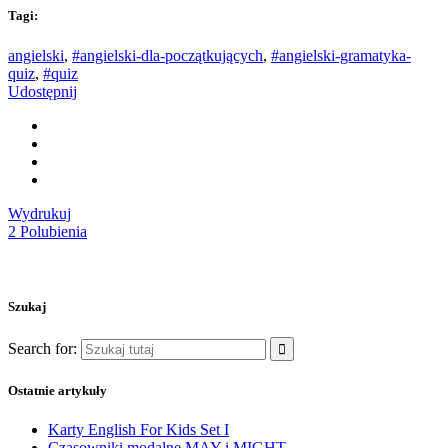
Tagi:
angielski
,
#angielski-dla-początkujących
,
#angielski-gramatyka-
quiz
,
#quiz
Udostępnij
Wydrukuj
2
Polubienia
Szukaj
Search for:
Ostatnie artykuły
Karty English For Kids Set I
Czasowniki modalne MAY i MIGHT