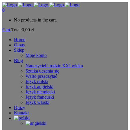
0
No products in the cart.
Cart
Total:
0,00
zł
Home
O nas
Sklep
Moje konto
Blog
Nauczyciel i rodzic XXI wieku
Sztuka uczenia się
Warto przeczytać
Język polski
Język angielski
Język niemiecki
Język francuski
Język włoski
Quizy
Kontakt