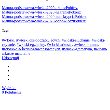
Matura-podstawowa-wloski-2020-arkusz
Pobierz
Matura-podstawowa-wloski-2020-nagranie
Pobierz
Matura-podstawowa-wloski-2020-transkrypcja
Pobierz
Matura-podstawowa-wloski-2020-odpowiedzi
Pobierz
Tagi:
#włoski
,
#włoski-dla-początkujących
,
#włoski-słuchanie
,
#włoski-
czytanie
,
#włoski-egzaminy
,
#włoski-arkusze
,
#włoski-matura
,
#włoski-dla-średniozaawansowanych
,
#włoski-gramatyka
,
#włoski-
arkusze-maturalne
Udostępnij
Wydrukuj
0
Polubienia