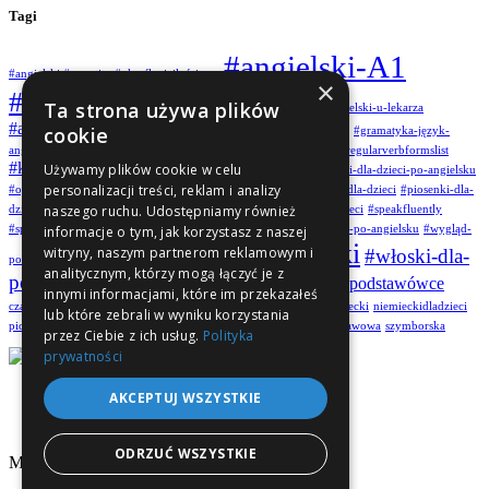
Tagi
#angielski-A1
#angielski #quantity #określeniailościowe
×
#angielski-A2
Ta strona używa plików
#angielski-karty-obrazkowe
#angielski-u-lekarza
#angieski-w-klasie-IV
cookie
#aplikacje-dla-dzieci
#future-simple
#gramatyka-język-
angielski
#grammar
#howtospeakfluently
#irregularverbforms
#irregularverbformslist
#karty-pracy-dla-dzieci
Używamy plików cookie w celu
#korepetycjezangielskiego
#książki-dla-dzieci-po-angielsku
personalizacji treści, reklam i analizy
#opis-osoby
#opis-osoby-po-angielsku
#pastparticipleforms
#pdf-dla-dzieci
#piosenki-dla-
naszego ruchu. Udostępniamy również
dzieci
#piosenki-dla-dzieci-po-angielsku
#polecane-książki-dla-dzieci
#speakfluently
#szkolapodstawowa
#speaking
#słówka-dotyczące-zdrowia-po-angielsku
#wygląd-
informacje o tym, jak korzystasz z naszej
#włoski
witryny, naszym partnerom reklamowym i
#włoski-dla-
po-angielsku
#wyrażanie-przyszłości-po-angielsku
analitycznym, którzy mogą łączyć je z
początkujących
#włoski-słuchanie
#włoski-w-podstawówce
innymi informacjami, które im przekazałeś
czasowniki niemieckie
dorośli
kids
muzykanalekcjach
naukaniemiecki
niemieckidladzieci
lub które zebrali w wyniku korzystania
piosenkiangielskie
początkujący
primaryschool
songs
szkołapodstawowa
szymborska
przez Ciebie z ich usług.
Polityka
prywatności
AKCEPTUJ WSZYSTKIE
ODRZUĆ WSZYSTKIE
Made with ❤️ by
mobilee