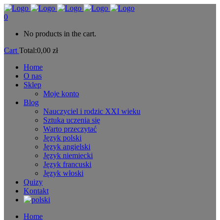
0
No products in the cart.
Cart
Total:
0,00
zł
Home
O nas
Sklep
Moje konto
Blog
Nauczyciel i rodzic XXI wieku
Sztuka uczenia się
Warto przeczytać
Język polski
Język angielski
Język niemiecki
Język francuski
Język włoski
Quizy
Kontakt
Home