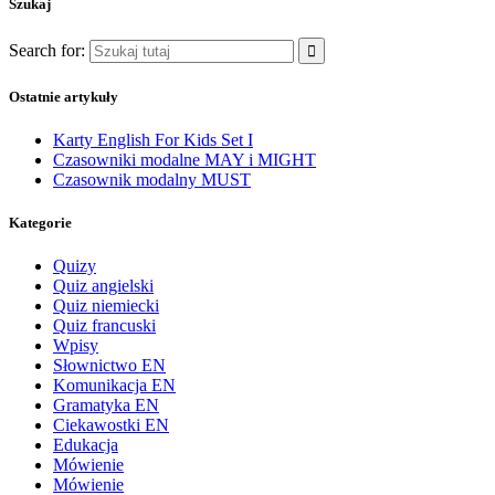
Szukaj
Search for:
Ostatnie artykuły
Karty English For Kids Set I
Czasowniki modalne MAY i MIGHT
Czasownik modalny MUST
Kategorie
Quizy
Quiz angielski
Quiz niemiecki
Quiz francuski
Wpisy
Słownictwo EN
Komunikacja EN
Gramatyka EN
Ciekawostki EN
Edukacja
Mówienie
Mówienie