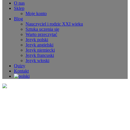
O nas
Sklep
Moje konto
Blog
Nauczyciel i rodzic XXI wieku
Sztuka uczenia się
Warto przeczytać
Język polski
Język angielski
Język niemiecki
Język francuski
Język włoski
Quizy
Kontakt