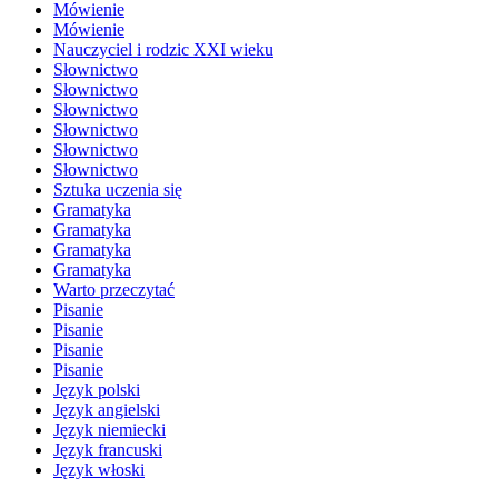
Mówienie
Mówienie
Nauczyciel i rodzic XXI wieku
Słownictwo
Słownictwo
Słownictwo
Słownictwo
Słownictwo
Słownictwo
Sztuka uczenia się
Gramatyka
Gramatyka
Gramatyka
Gramatyka
Warto przeczytać
Pisanie
Pisanie
Pisanie
Pisanie
Język polski
Język angielski
Język niemiecki
Język francuski
Język włoski