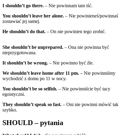
I shouldn’t go there.
– Nie powinnam tam iść.
You shouldn’t leave her alone.
– Nie powinieneś/powinnaś
zostawiać jej samej.
He shouldn’t do that.
– On nie powinien tego zrobić.
She shouldn’t be unprepared.
– Ona nie powinna być
nieprzygotowana.
It shouldn’t be wrong.
– Nie powinno być źle.
We shouldn’t leave home after 11 pm.
– Nie powinniśmy
wychodzić z domu po 11 w nocy.
You shouldn’t be so selfish.
– Nie powinniście być tacy
egoistyczni.
They shouldn’t speak so fast.
– Oni nie powinni mówić tak
szybko.
SHOULD –
pytania