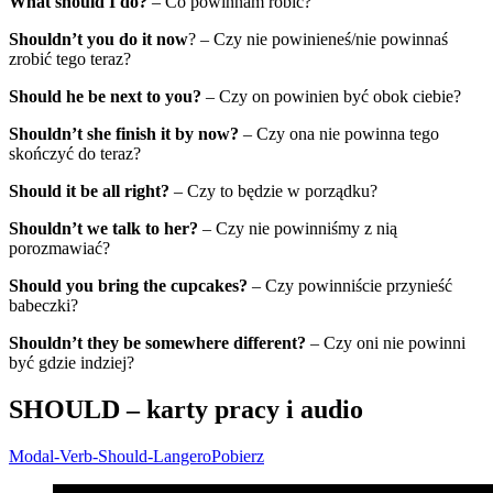
What should I do?
– Co powinnam robić?
Shouldn’t you do it now
? – Czy nie powinieneś/nie powinnaś
zrobić tego teraz?
Should he be next to you?
– Czy on powinien być obok ciebie?
Shouldn’t she finish it by now?
– Czy ona nie powinna tego
skończyć do teraz?
Should it be all right?
– Czy to będzie w porządku?
Shouldn’t we talk to her?
– Czy nie powinniśmy z nią
porozmawiać?
Should you bring the cupcakes?
– Czy powinniście przynieść
babeczki?
Shouldn’t they be somewhere different?
– Czy oni nie powinni
być gdzie indziej?
SHOULD –
karty pracy i audio
Modal-Verb-Should-Langero
Pobierz