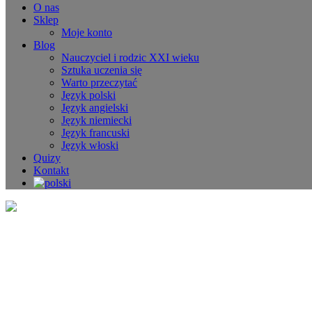
O nas
Sklep
Moje konto
Blog
Nauczyciel i rodzic XXI wieku
Sztuka uczenia się
Warto przeczytać
Język polski
Język angielski
Język niemiecki
Język francuski
Język włoski
Quizy
Kontakt