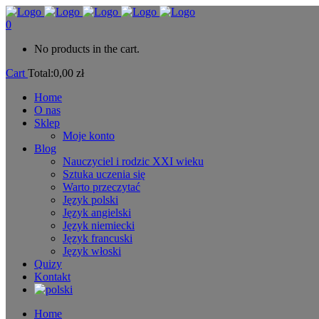
0
No products in the cart.
Cart
Total:
0,00
zł
Home
O nas
Sklep
Moje konto
Blog
Nauczyciel i rodzic XXI wieku
Sztuka uczenia się
Warto przeczytać
Język polski
Język angielski
Język niemiecki
Język francuski
Język włoski
Quizy
Kontakt
Home