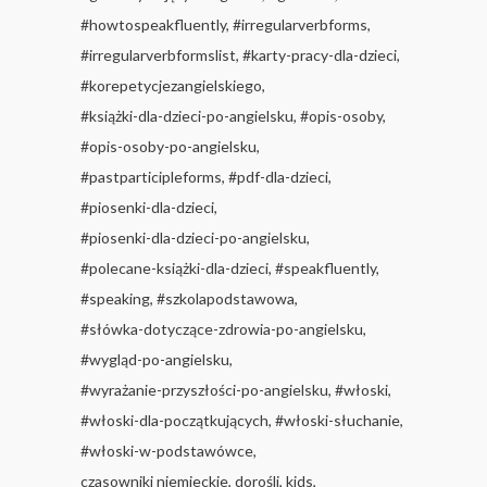
#howtospeakfluently
#irregularverbforms
#irregularverbformslist
#karty-pracy-dla-dzieci
#korepetycjezangielskiego
#książki-dla-dzieci-po-angielsku
#opis-osoby
#opis-osoby-po-angielsku
#pastparticipleforms
#pdf-dla-dzieci
#piosenki-dla-dzieci
#piosenki-dla-dzieci-po-angielsku
#polecane-książki-dla-dzieci
#speakfluently
#speaking
#szkolapodstawowa
#słówka-dotyczące-zdrowia-po-angielsku
#wygląd-po-angielsku
#wyrażanie-przyszłości-po-angielsku
#włoski
#włoski-dla-początkujących
#włoski-słuchanie
#włoski-w-podstawówce
czasowniki niemieckie
dorośli
kids