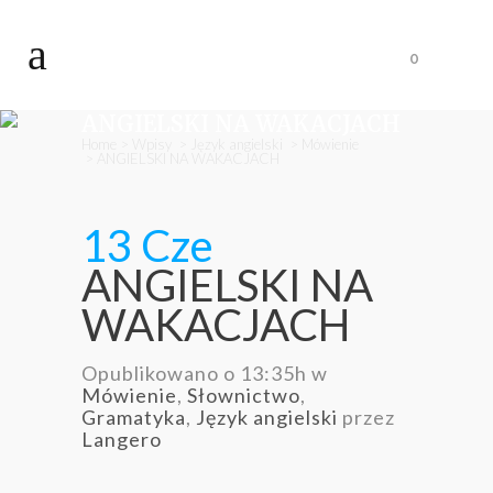
0
ANGIELSKI NA WAKACJACH
Home
>
Wpisy
>
Język angielski
>
Mówienie
>
ANGIELSKI NA WAKACJACH
13 Cze
ANGIELSKI NA
WAKACJACH
Opublikowano o 13:35h
w
Mówienie
,
Słownictwo
,
Gramatyka
,
Język angielski
przez
Langero