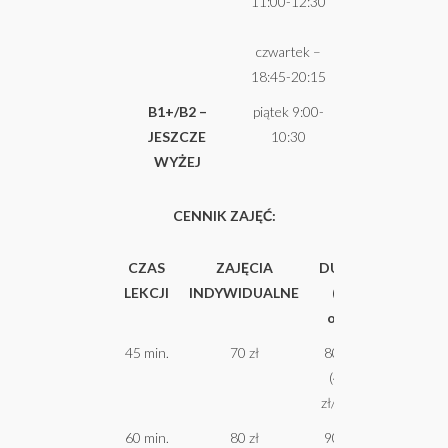
11:00-12:30
czwartek –
18:45-20:15
B1+/B2 –
piątek 9:00-
JESZCZE
10:30
WYŻEJ
CENNIK ZAJĘĆ:
CZAS
ZAJĘCIA
DUET
ZAJĘCIA
LEKCJI
INDYWIDUALNE
(2
GRUPOW
os.)
(3 os.)
45 min.
70 zł
80 zł
90 (30
(40
zł/os.)
zł/os.)
60 min.
80 zł
90 zł