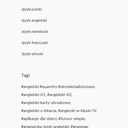
Język polski
Język angielski
Język niemiecki
Język francuski
Język włoski
Tagi
#angielski #quantity #określeniailościowe
#angielski-A1
#angielski-A2
#angielski-karty-obrazkowe
#angielski-u-lekarza
#angieski-w-klasie-IV
#aplikacje-dla-dzieci
#future-simple
#gramatyka-język-angielski
#grammar