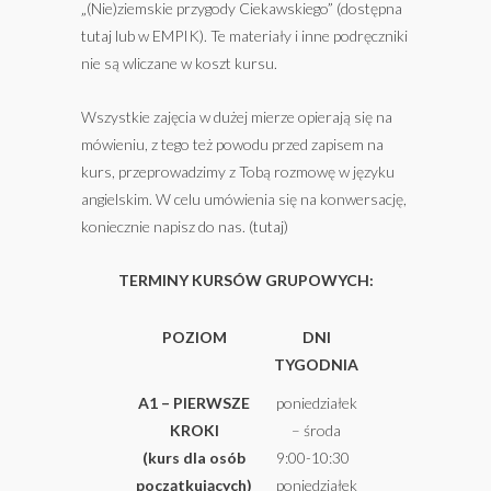
„(Nie)ziemskie przygody Ciekawskiego” (dostępna
tutaj
lub w EMPIK). Te materiały i inne podręczniki
nie są wliczane w koszt kursu.
Wszystkie zajęcia w dużej mierze opierają się na
mówieniu, z tego też powodu przed zapisem na
kurs, przeprowadzimy z Tobą rozmowę w języku
angielskim. W celu umówienia się na konwersację,
koniecznie napisz do nas. (
tutaj
)
TERMINY KURSÓW GRUPOWYCH:
POZIOM
DNI
TYGODNIA
A1
–
PIERWSZE
poniedziałek
KROKI
– środa
(kurs dla osób
9:00-10:30
początkujących)
poniedziałek