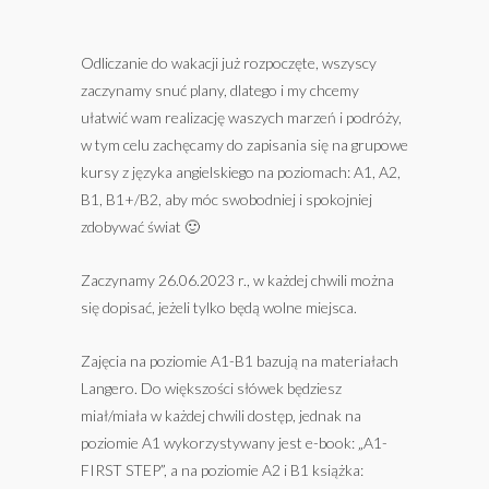
Odliczanie do wakacji już rozpoczęte, wszyscy
zaczynamy snuć plany, dlatego i my chcemy
ułatwić wam realizację waszych marzeń i podróży,
w tym celu zachęcamy do zapisania się na grupowe
kursy z języka angielskiego na poziomach: A1, A2,
B1, B1+/B2, aby móc swobodniej i spokojniej
zdobywać świat 🙂
Zaczynamy 26.06.2023 r., w każdej chwili można
się dopisać, jeżeli tylko będą wolne miejsca.
Zajęcia na poziomie A1-B1 bazują na materiałach
Langero. Do większości słówek będziesz
miał/miała w każdej chwili dostęp, jednak na
poziomie A1 wykorzystywany jest e-book: „A1-
FIRST STEP”, a na poziomie A2 i B1 książka: