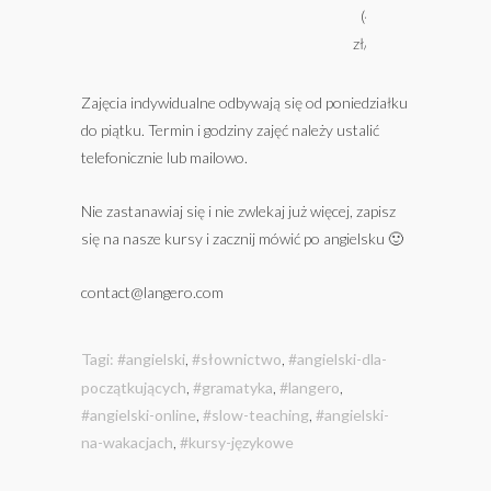
(45
zł/os)
Zajęcia indywidualne odbywają się od poniedziałku
do piątku. Termin i godziny zajęć należy ustalić
telefonicznie lub mailowo.
Nie zastanawiaj się i nie zwlekaj już więcej, zapisz
się na nasze kursy i zacznij mówić po angielsku 🙂
contact@langero.com
Tagi:
#angielski
,
#słownictwo
,
#angielski-dla-
początkujących
,
#gramatyka
,
#langero
,
#angielski-online
,
#slow-teaching
,
#angielski-
na-wakacjach
,
#kursy-językowe