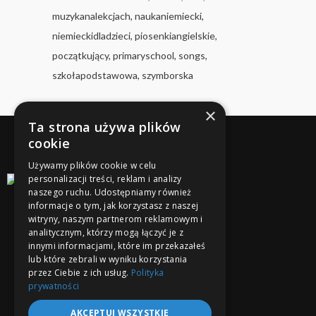
muzykanalekcjach
naukaniemiecki
niemieckidladzieci
piosenkiangielskie
początkujący
primaryschool
songs
szkołapodstawowa
szymborska
×
Ta strona używa plików
cookie
Używamy plików cookie w celu
personalizacji treści, reklam i analizy
naszego ruchu. Udostępniamy również
informacje o tym, jak korzystasz z naszej
witryny, naszym partnerom reklamowym i
analitycznym, którzy mogą łączyć je z
innymi informacjami, które im przekazałeś
lub które zebrali w wyniku korzystania
przez Ciebie z ich usług.
Polityka
prywatności
AKCEPTUJ WSZYSTKIE