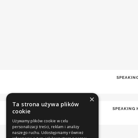
SPEAKING
×
Ta strona używa plików
SPEAKING 
cookie
Używamy plików cookie w celu
personalizacji treści, reklam i analizy
naszego ruchu. Udostępniamy również