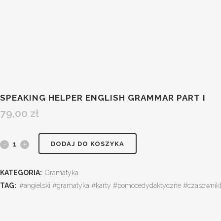
SPEAKING HELPER ENGLISH GRAMMAR PART I
79,00
zł
DODAJ DO KOSZYKA
KATEGORIA:
Gramatyka
TAG:
#angielski #gramatyka #karty #pomocedydaktyczne #czasownikb