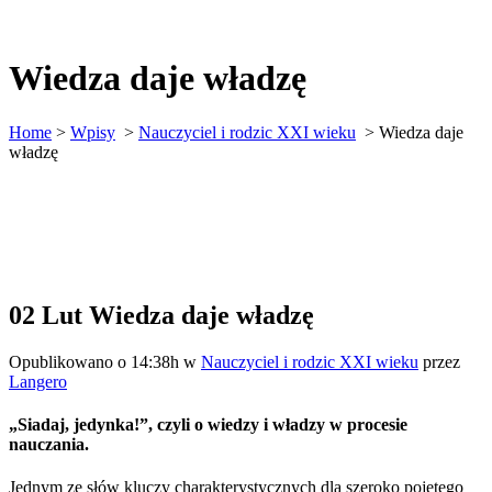
Wiedza daje władzę
Home
>
Wpisy
>
Nauczyciel i rodzic XXI wieku
>
Wiedza daje
władzę
02 Lut
Wiedza daje władzę
Opublikowano o 14:38h
w
Nauczyciel i rodzic XXI wieku
przez
Langero
„Siadaj, jedynka!”, czyli o wiedzy i władzy w procesie
nauczania.
Jednym ze słów kluczy charakterystycznych dla szeroko pojętego