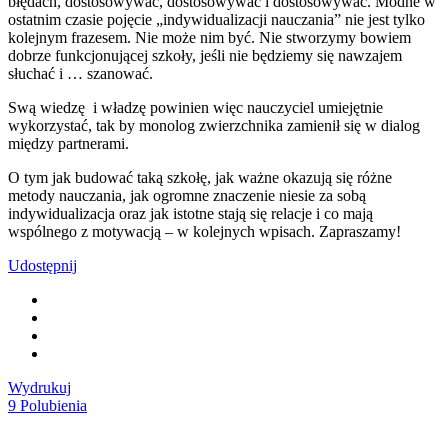
błędach, dostosowywać, dostosowywać i dostosowywać. Modne w
ostatnim czasie pojęcie „indywidualizacji nauczania” nie jest tylko
kolejnym frazesem. Nie może nim być. Nie stworzymy bowiem
dobrze funkcjonującej szkoły, jeśli nie będziemy się nawzajem
słuchać i … szanować.
Swą wiedzę i władzę powinien więc nauczyciel umiejętnie
wykorzystać, tak by monolog zwierzchnika zamienił się w dialog
między partnerami.
O tym jak budować taką szkołę, jak ważne okazują się różne
metody nauczania, jak ogromne znaczenie niesie za sobą
indywidualizacja oraz jak istotne stają się relacje i co mają
wspólnego z motywacją – w kolejnych wpisach. Zapraszamy!
Udostępnij
Wydrukuj
9
Polubienia