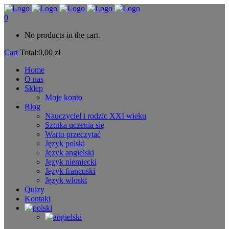
0
No products in the cart.
Cart
Total:
0,00
zł
Home
O nas
Sklep
Moje konto
Blog
Nauczyciel i rodzic XXI wieku
Sztuka uczenia się
Warto przeczytać
Język polski
Język angielski
Język niemiecki
Język francuski
Język włoski
Quizy
Kontakt