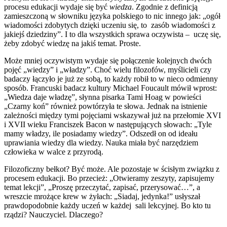
procesu edukacji wydaje się być
wiedza
. Zgodnie z definicją
zamieszczoną w słowniku języka polskiego to nic innego jak: „ogół
wiadomości zdobytych dzięki uczeniu się, to zasób wiadomości z
jakiejś dziedziny”. I to dla wszystkich sprawa oczywista – uczę się,
żeby zdobyć wiedzę na jakiś temat. Proste.
Może mniej oczywistym wydaje się połączenie kolejnych dwóch
pojęć „wiedzy” i „władzy”. Choć wielu filozofów, myślicieli czy
badaczy łączyło je już ze sobą, to każdy robił to w nieco odmienny
sposób. Francuski badacz kultury Michael Foucault mówił wprost:
„Wiedza daje władzę”, słynna pisarka Tami Hoag w powieści
„Czarny koń” również powtórzyła te słowa. Jednak na istnienie
zależności między tymi pojęciami wskazywał już na przełomie XVI
i XVII wieku Franciszek Bacon w następujących słowach: „Tyle
mamy władzy, ile posiadamy wiedzy”. Odszedł on od ideału
uprawiania wiedzy dla wiedzy. Nauka miała być narzędziem
człowieka w walce z przyrodą.
Filozoficzny bełkot? Być może. Ale pozostaje w ścisłym związku z
procesem edukacji. Bo przecież: „Otwieramy zeszyty, zapisujemy
temat lekcji”, „Proszę przeczytać, zapisać, przerysować…”, a
wreszcie mrożące krew w żyłach: „Siadaj, jedynka!” usłyszał
prawdopodobnie każdy uczeń w każdej sali lekcyjnej. Bo kto tu
rządzi? Nauczyciel. Dlaczego?