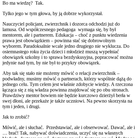
Bo ma wiedzę? Tak.
Tylko jego w tym głowa, by ją dobrze wykorzystał.
Nauczyciel policjant, zwierzchnik i dozorca odchodzi już do
lamusa. Od współczesnego pedagoga wymaga się, by był
mentorem, ale i partnerem. Edukacja – choć z punktu wiedzenia
prawa jest obowiązkiem – powinna stać się dobrowolnym
wyborem. Paradoksalnie wcale jedno drugiego nie wyklucza. Do
osiemnastego roku życia dzieci i młodzież muszą wypełniać
obowiązek szkolny i to sprawa bezdyskusyjna, popracować można
jedynie nad tym, by nie był to przykry obowiązek.
Aby tak się stało nie możemy mówić o relacji zwierzchnik –
podwładny, musimy mówić o partnerach, którzy wspólnie dążą do
jednego celu. Tym celem jest właśnie zdobycie wiedzy. A rzeczona
łącząca się z nią władza powinna znajdować się po obu stronach.
Prawdziwy mentor bowiem nie będzie kurczowo dzierżył berła w
swej dłoni, ale przekaże je także uczniowi. Na pewno skorzysta na
tym i jeden, i drugi.
Jak to zrobić?
Mówić, ale i słuchać. Przedstawiać, ale i obserwować. Dawać, ale i
… brać! Tak, nabywać doświadczenia, uczyć się na własnych