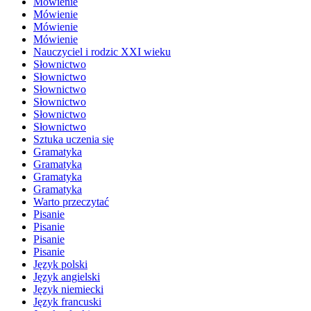
Mówienie
Mówienie
Mówienie
Mówienie
Nauczyciel i rodzic XXI wieku
Słownictwo
Słownictwo
Słownictwo
Słownictwo
Słownictwo
Słownictwo
Sztuka uczenia się
Gramatyka
Gramatyka
Gramatyka
Gramatyka
Warto przeczytać
Pisanie
Pisanie
Pisanie
Pisanie
Język polski
Język angielski
Język niemiecki
Język francuski