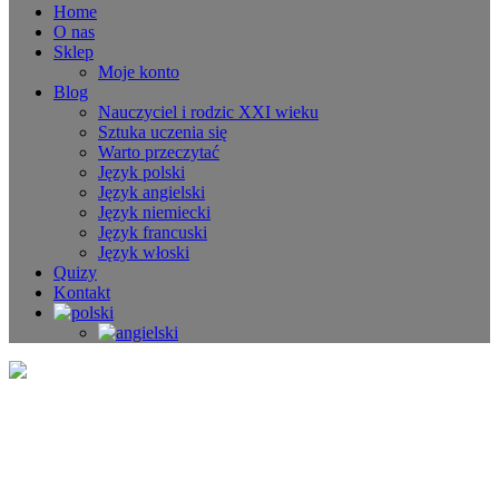
Home
O nas
Sklep
Moje konto
Blog
Nauczyciel i rodzic XXI wieku
Sztuka uczenia się
Warto przeczytać
Język polski
Język angielski
Język niemiecki
Język francuski
Język włoski
Quizy
Kontakt