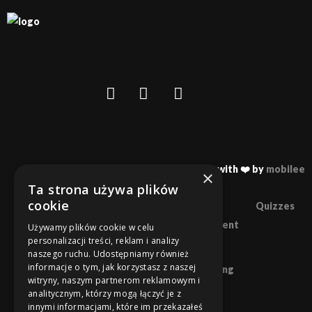
Made with ❤️ by
mobilee
×
Ta strona używa plików
cookie
Home
About us
Blog
Quizzes
21st teacher and parent
Używamy plików cookie w celu
personalizacji treści, reklam i analizy
The art of learning
naszego ruchu. Udostępniamy również
informacje o tym, jak korzystasz z naszej
Recommended reading
witryny, naszym partnerom reklamowym i
Polish
analitycznym, którzy mogą łączyć je z
innymi informacjami, które im przekazałeś